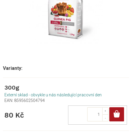
300g
Externí sklad - obvykle u nás následující pracovní den
EAN:
8595602504794
Do
80 Kč