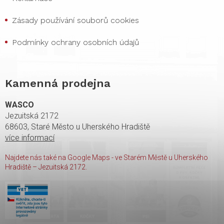
Zásady používání souborů cookies
Podmínky ochrany osobních údajů
Kamenná prodejna
WASCO
Jezuitská 2172
68603, Staré Město u Uherského Hradiště
více informací
Najdete nás také na Google Maps - ve Starém Městě u Uherského
Hradiště – Jezuitská 2172.