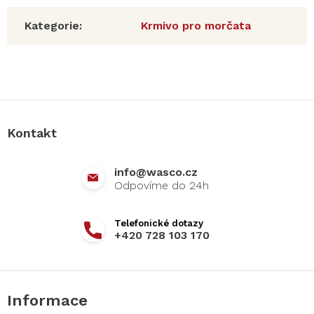
Kategorie
:
Krmivo pro morčata
Z
á
p
a
Kontakt
t
í
info
@
wasco.cz
+420 728 103 170
Informace