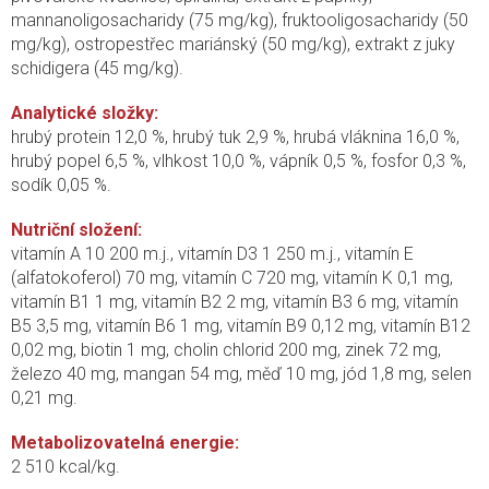
mannanoligosacharidy (75 mg/kg), fruktooligosacharidy (50
mg/kg), ostropestřec mariánský (50 mg/kg), extrakt z juky
schidigera (45 mg/kg).
Analytické složky:
hrubý protein 12,0 %, hrubý tuk 2,9 %, hrubá vláknina 16,0 %,
hrubý popel 6,5 %, vlhkost 10,0 %, vápník 0,5 %, fosfor 0,3 %,
sodík 0,05 %.
Nutriční složení:
vitamín A 10 200 m.j., vitamín D3 1 250 m.j., vitamín E
(alfatokoferol) 70 mg, vitamín C 720 mg, vitamín K 0,1 mg,
vitamín B1 1 mg, vitamín B2 2 mg, vitamín B3 6 mg, vitamín
B5 3,5 mg, vitamín B6 1 mg, vitamín B9 0,12 mg, vitamín B12
0,02 mg, biotin 1 mg, cholin chlorid 200 mg, zinek 72 mg,
železo 40 mg, mangan 54 mg, měď 10 mg, jód 1,8 mg, selen
0,21 mg.
Metabolizovatelná energie:
2 510 kcal/kg.