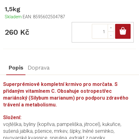
1,5kg
Skladem
EAN:
8595602504787
Do
260 Kč
Popis
Doprava
Superprémiové kompletní krmivo pro morčata. S
přidaným vitamínem C. Obsahuje ostropestřec
mariánský (Silybum marianum) pro podporu zdravého
trávení a metabolismu.
Složení:
vojtěška, byliny (kopřiva, pampeliška, jitrocel), kukuřice,
sušená jablka, pšenice, mrkev, šípky, lněné semínko,
pivovarské kvasnice, spirulina, extrakt z papriky,