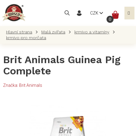
Přejít
na
NÁKUP
CZK
obsah
KOŠÍK
Malá zvířata
krmivo a vitamíny
krmivo pro morčata
Brit Animals Guinea Pig
Complete
Značka:
Brit Animals