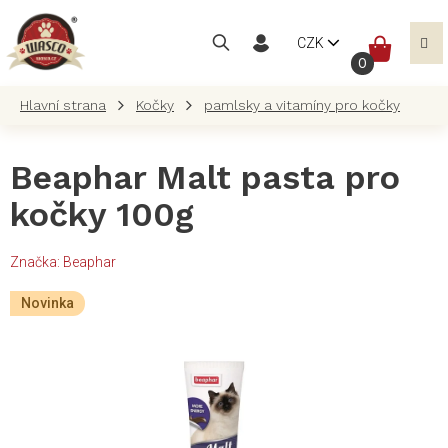
Přejít
na
NÁKUP
CZK
obsah
KOŠÍK
Kočky
pamlsky a vitamíny pro kočky
Beaphar Malt pasta pro
kočky 100g
Značka:
Beaphar
Novinka