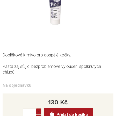
Doplňkové krmivo pro dospělé kočky.
Pasta zajišťující bezproblémové vyloučení spolknutých
chlupů.
Na objednávku
130 Kč
Měrná
Přidat do košíku
cena: