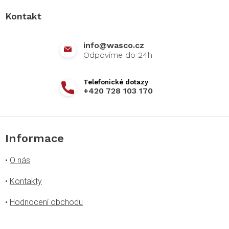
a
Kontakt
t
í
info
@
wasco.cz
+420 728 103 170
Informace
•
O nás
•
Kontakty
•
Hodnocení obchodu