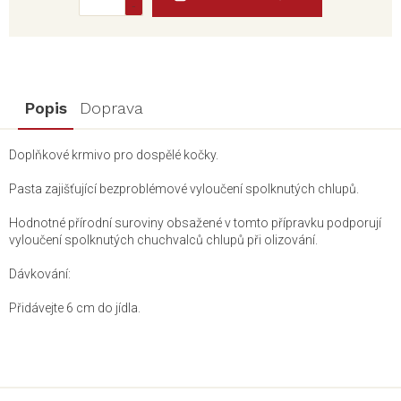
Popis
Doprava
Doplňkové krmivo pro dospělé kočky.
Pasta zajišťující bezproblémové vyloučení spolknutých chlupů.
Hodnotné přírodní suroviny obsažené v tomto přípravku podporují
vyloučení spolknutých chuchvalců chlupů při olizování.
Dávkování:
Přidávejte 6 cm do jídla.
Z
á
p