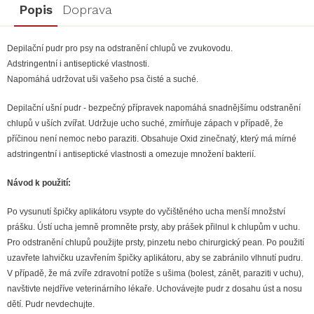
Popis
Doprava
Depilační pudr pro psy na odstranění chlupů ve zvukovodu.
Adstringentní i antiseptické vlastnosti.
Napomáhá udržovat uši vašeho psa čisté a suché.
Depilační ušní pudr - bezpečný přípravek napomáhá snadnějšímu odstranění
chlupů v uších zvířat. Udržuje ucho suché, zmírňuje zápach v případě, že
příčinou není nemoc nebo paraziti. Obsahuje Oxid zinečnatý, který má mírné
adstringentní i antiseptické vlastnosti a omezuje množení bakterií.
Návod k použití:
Po vysunutí špičky aplikátoru vsypte do vyčištěného ucha menší množství
prášku. Ústí ucha jemně promněte prsty, aby prášek přilnul k chlupům v uchu.
Pro odstranění chlupů použijte prsty, pinzetu nebo chirurgický pean. Po použití
uzavřete lahvičku uzavřením špičky aplikátoru, aby se zabránilo vlhnutí pudru.
V případě, že má zvíře zdravotní potíže s ušima (bolest, zánět, paraziti v uchu),
navštivte nejdříve veterinárního lékaře. Uchovávejte pudr z dosahu úst a nosu
dětí. Pudr nevdechujte.