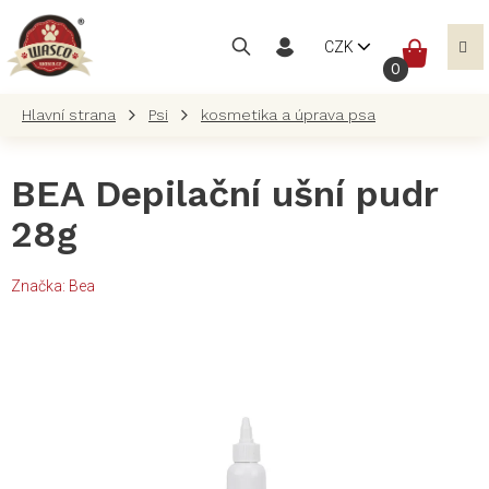
Přejít
na
NÁKUP
CZK
obsah
KOŠÍK
Psi
kosmetika a úprava psa
BEA Depilační ušní pudr
28g
Značka:
Bea