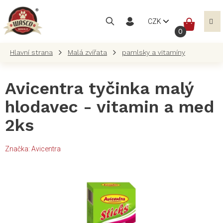
Přejít
na
NÁKUP
CZK
obsah
KOŠÍK
Malá zvířata
pamlsky a vitamíny
Avicentra tyčinka malý
hlodavec - vitamin a med
2ks
Značka:
Avicentra