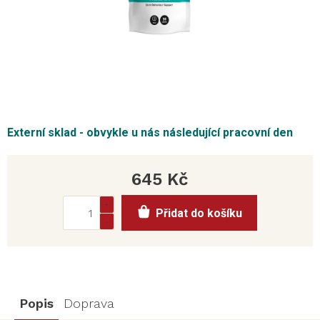
Externí sklad - obvykle u nás následující pracovní den
645 Kč
Měrná
Přidat do košíku
cena:
Popis
Doprava