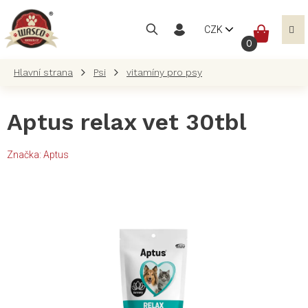
Přejít
na
NÁKUP
CZK
obsah
KOŠÍK
Psi
vitamíny pro psy
Aptus relax vet 30tbl
Značka:
Aptus