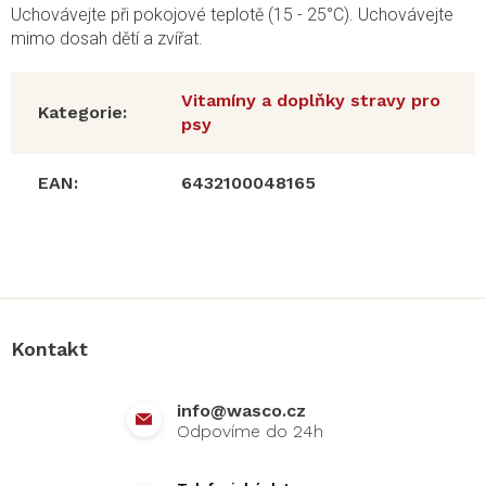
Uchovávejte při pokojové teplotě (15 - 25°C). Uchovávejte
mimo dosah dětí a zvířat.
Vitamíny a doplňky stravy pro
Kategorie
:
psy
EAN
:
6432100048165
Z
á
p
a
Kontakt
t
í
info
@
wasco.cz