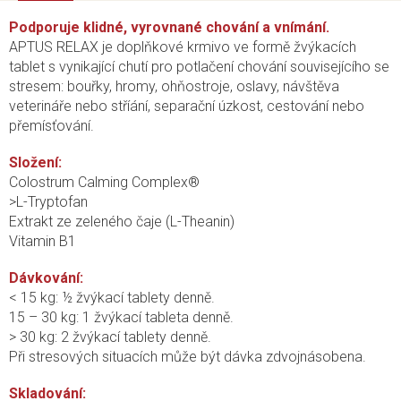
Podporuje klidné, vyrovnané chování a vnímání.
APTUS RELAX je doplňkové krmivo ve formě žvýkacích
tablet s vynikající chutí pro potlačení chování souvisejícího se
stresem: bouřky, hromy, ohňostroje, oslavy, návštěva
veterináře nebo stříání, separační úzkost, cestování nebo
přemísťování.
Složení:
Colostrum Calming Complex®
>L-Tryptofan
Extrakt ze zeleného čaje (L-Theanin)
Vitamin B1
Dávkování:
< 15 kg: ½ žvýkací tablety denně.
15 – 30 kg: 1 žvýkací tableta denně.
> 30 kg: 2 žvýkací tablety denně.
Při stresových situacích může být dávka zdvojnásobena.
Skladování: