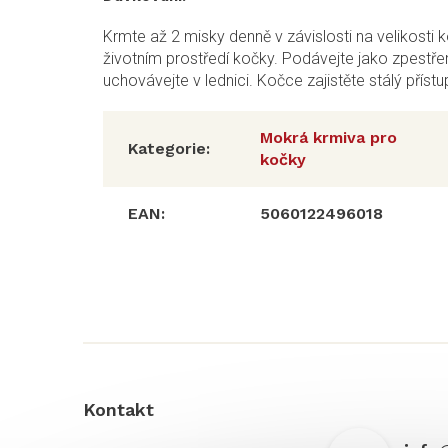
Krmte až 2 misky denně v závislosti na velikosti 
životním prostředí kočky. Podávejte jako zpestře
uchovávejte v lednici. Kočce zajistěte stálý přístu
Mokrá krmiva pro
Kategorie
:
kočky
EAN
:
5060122496018
Z
á
p
a
t
í
Kontakt