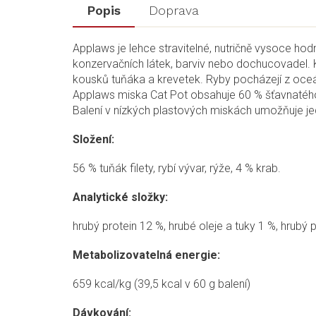
Popis
Doprava
Applaws je lehce stravitelné, nutričně vysoce ho
konzervačních látek, barviv nebo dochucovadel. K
kousků tuňáka a krevetek. Ryby pocházejí z oceán
Applaws miska Cat Pot obsahuje 60 % šťavnatého ma
Balení v nízkých plastových miskách umožňuje je
Složení:
56 % tuňák filety, rybí vývar, rýže, 4 % krab.
Analytické složky:
hrubý protein 12 %, hrubé oleje a tuky 1 %, hrubý 
Metabolizovatelná energie:
659 kcal/kg (39,5 kcal v 60 g balení)
Dávkování: