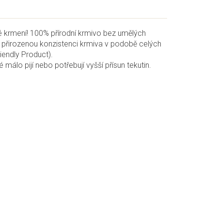
né krmení! 100% přírodní krmivo bez umělých
e přirozenou konzistenci krmiva v podobě celých
iendly Product).
álo pijí nebo potřebují vyšší přísun tekutin.