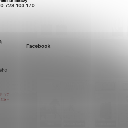
0 728 103 170
a
Facebook
kého
 - ve
ště –