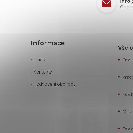
info
Informace
Vše o
•
O nás
Obch
•
Kontakty
Vrác
•
Hodnocení obchodu
Doda
Možn
Dopr