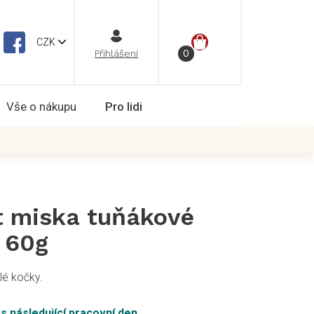
NÁKUPNÍ
CZK
Vše o nákupu
Pro lidi
KOŠÍK
 miska tuňákové
b 60g
lé kočky.
ás následující pracovní den