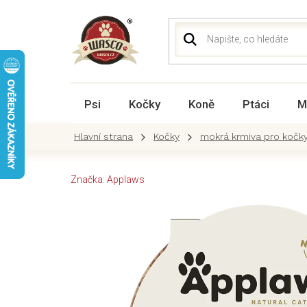
Přejít
na
obsah
Psi
Kočky
Koně
Ptáci
M
Kočky
mokrá krmiva pro kočk
Značka:
Applaws