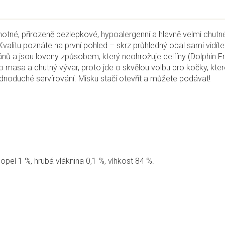
dnotné, přirozeně bezlepkové, hypoalergenní a hlavně velmi chut
valitu poznáte na první pohled – skrz průhledný obal sami vidít
ů a jsou loveny způsobem, který neohrožuje delfíny (Dolphin Fr
sa a chutný vývar, proto jde o skvělou volbu pro kočky, které m
dnoduché servírování. Misku stačí otevřít a můžete podávat!
popel 1 %, hrubá vláknina 0,1 %, vlhkost 84 %.