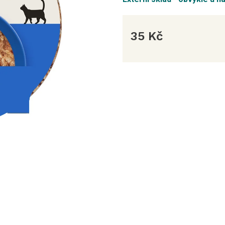
35 Kč
Měrná
cena: