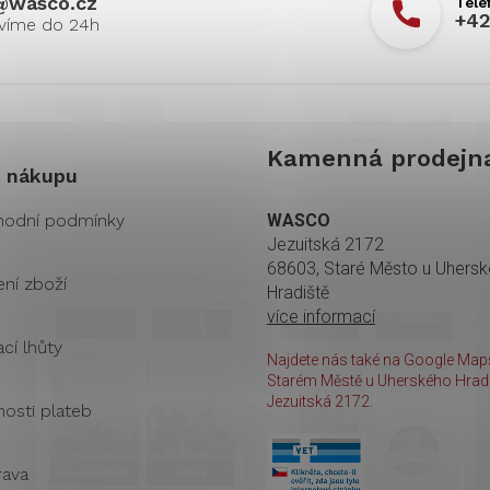
@
wasco.cz
+42
Kamenná prodejn
 nákupu
odní podmínky
WASCO
Jezuitská 2172
68603, Staré Město u Uhers
ení zboží
Hradiště
více informací
cí lhůty
Najdete nás také na Google Maps
Starém Městě u Uherského Hradi
Jezuitská 2172.
osti plateb
ava