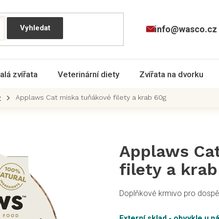
info@wasco.cz
alá zvířata
Veterinární diety
Zvířata na dvorku
y
Applaws Cat miska tuňákové filety a krab 60g
Applaws Cat
filety a kra
Doplňkové krmivo pro dospě
Externí sklad - obvykle u n