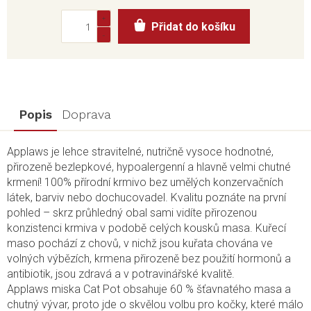
Měrná
Přidat do košíku
cena:
Popis
Doprava
Applaws je lehce stravitelné, nutričně vysoce hodnotné,
přirozeně bezlepkové, hypoalergenní a hlavně velmi chutné
krmení! 100% přírodní krmivo bez umělých konzervačních
látek, barviv nebo dochucovadel. Kvalitu poznáte na první
pohled – skrz průhledný obal sami vidíte přirozenou
konzistenci krmiva v podobě celých kousků masa. Kuřecí
maso pochází z chovů, v nichž jsou kuřata chována ve
volných výbězích, krmena přirozeně bez použití hormonů a
antibiotik, jsou zdravá a v potravinářské kvalitě.
Applaws miska Cat Pot obsahuje 60 % šťavnatého masa a
chutný vývar, proto jde o skvělou volbu pro kočky, které málo