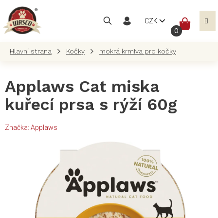
Přejít
na
NÁKUP
CZK
obsah
KOŠÍK
Kočky
mokrá krmiva pro kočky
Applaws Cat miska
kuřecí prsa s rýží 60g
Značka:
Applaws