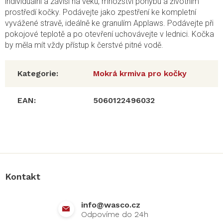
individuální a závisí na věku, množství pohybu a životním
prostředí kočky. Podávejte jako zpestření ke kompletní
vyvážené stravě, ideálně ke granulím Applaws. Podávejte při
pokojové teplotě a po otevření uchovávejte v lednici. Kočka
by měla mít vždy přístup k čerstvé pitné vodě.
Kategorie
:
Mokrá krmiva pro kočky
EAN
:
5060122496032
Z
á
p
a
Kontakt
t
í
info
@
wasco.cz