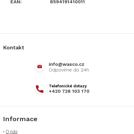
EAN
:
8594191410011
Z
á
p
a
Kontakt
t
í
info
@
wasco.cz
+420 728 103 170
Informace
•
O nás