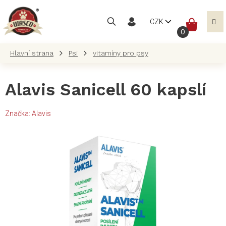
Přejít
na
NÁKUP
CZK
obsah
KOŠÍK
Psi
vitamíny pro psy
Alavis Sanicell 60 kapslí
Značka:
Alavis