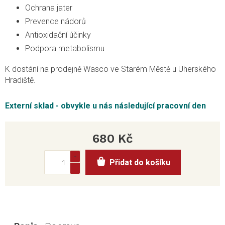
Ochrana jater
Prevence nádorů
Antioxidační účinky
Podpora metabolismu
K dostání na prodejně Wasco ve Starém Městě u Uherského
Hradiště.
Externí sklad - obvykle u nás následující pracovní den
680 Kč
Měrná
Přidat do košíku
cena: