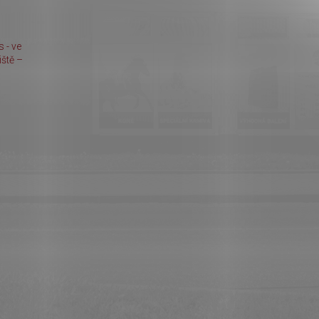
 - ve
ště –