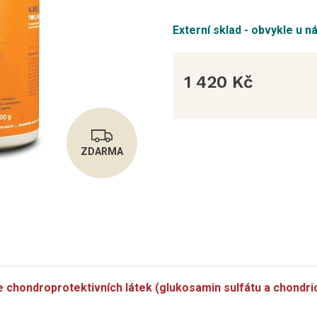
Externí sklad - obvykle u n
1 420 Kč
Měrná
cena:
ZDARMA
Z
D
A
 chondroprotektivních látek (glukosamin sulfátu a chondrio