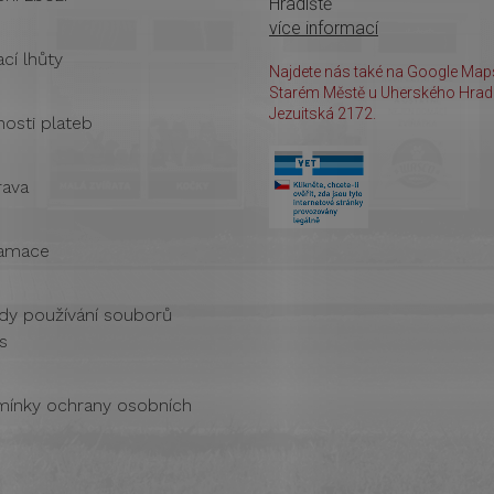
Hradiště
více informací
cí lhůty
Najdete nás také na Google Maps
Starém Městě u Uherského Hradi
Jezuitská 2172.
osti plateb
ava
amace
dy používání souborů
s
ínky ochrany osobních