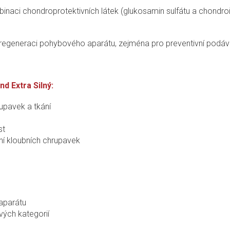
R
naci chondroprotek­tivních látek (glukosamin sulfátu a chondroi
M
regeneraci pohybového aparátu, zejména pro preventivní podávání
A
d Extra Silný:
upavek a tkání
st
í kloubních chrupavek
aparátu
ých kategorií