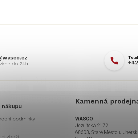
@
wasco.cz
+42
Kamenná prodejn
 nákupu
odní podmínky
WASCO
Jezuitská 2172
68603, Staré Město u Uhers
ení zboží