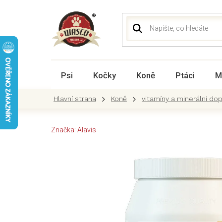
Přejít
na
obsah
Psi
Kočky
Koně
Ptáci
M
Koně
vitamíny a minerální do
Značka:
Alavis