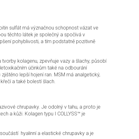
roitin sulfát má význačnou schopnost vázat ve
ou těchto látek je společný a spočívá v
šení pohyblivosti, a tím podstatně pozitivně
su tvorby kolagenu, zpevňuje vazy a šlachy, působí
 detoxikačním účinkům také na odbourání
zjištěno lepší hojení ran. MSM má analgetický,
křečí a také bolestí šlach.
vazivové chrupavky. Je odolný v tahu, a proto je
tech a kůži. Kolagen typu I COLLYSS™ je
e součástí hyalinní a elastické chrupavky a je