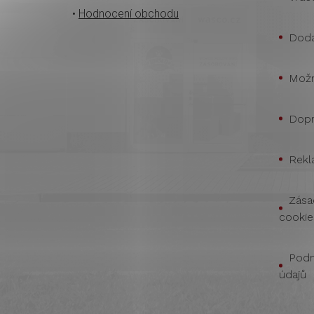
•
Hodnocení obchodu
Doda
Možn
Dopr
Rekl
Zása
cookie
Podm
údajů