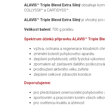
ALAVIS™ Triple Blend Extra Silný
obsahuje kombi
COLLYSSll™ a CARTIDYSS
™
.
ALAVIS™ Triple Blend Extra Silný
je vhodný pro 
Velikost balení:
700 g prášku
Spektrum účinků přípravku ALAVIS™ Triple Blen
výživa, ochrana a regenerace kloubních chr
zmírnění bolestí pohybového aparátu
zlepšení pohyblivosti, větší fyzická výkonno
zpomalení až zastavení dalšího poškozován
prodloužení aktivního věku zvířete
zlepšení celkové zdravotní kondice
Doporučujeme:
pro předcházení onemocnění pohybového 
sportovním a pracovním koním všech věkov
pro ověřenou kvalitu a účinnost