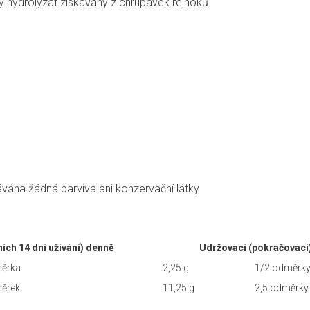
ý hydrolyzát získávaný z chrupavek rejnoků
.
ávána žádná barviva ani konzervační látky
ních 14 dní užívání) denně
Udržovací (pokračovací
ěrka
2,25 g
1/2 odměrk
ěrek
11,25 g
2,5 odměrky