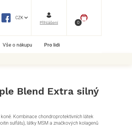
NÁKUPNÍ
CZK
Vše o nákupu
Pro lidi
KOŠÍK
le Blend Extra silný
o koně. Kombinace chondroprotektivních látek
ioitin sulfátu), látky MSM a značkových kolagenů