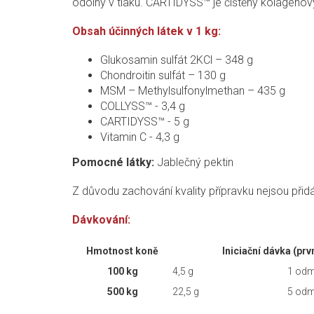
odolný v tlaku. CARTIDYSS™ je čištěný kolagenov
Obsah účinných látek v 1 kg:
Glukosamin sulfát 2KCl – 348 g
Chondroitin sulfát – 130 g
MSM – Methylsulfonyl­methan – 435 g
COLLYSS™ - 3,4 g
CARTIDYSS™ - 5 g
Vitamin C - 4,3 g
Pomocné látky:
Jablečný pektin
Z důvodu zachování kvality přípravku nejsou přid
Dávkování:
Hmotnost koně
Iniciační dávka (prv
100 kg
4,5 g
1 odm
500 kg
22,5 g
5 odm