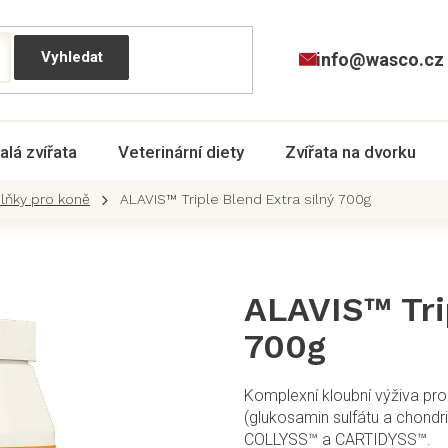
info@wasco.cz
alá zvířata
Veterinární diety
Zvířata na dvorku
plňky pro koně
ALAVIS™ Triple Blend Extra silný 700g
ALAVIS™ Trip
700g
Komplexní kloubní výživa pr
(glukosamin sulfátu a chondr
COLLYSS™ a CARTIDYSS™.