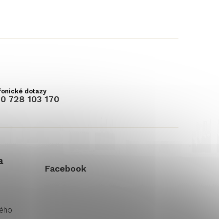
0 728 103 170
a
Facebook
kého