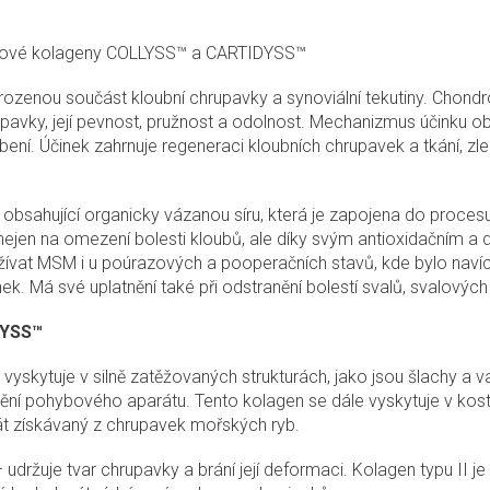
načkové kolageny COLLYSS™ a CARTIDYSS™
irozenou součást kloubní chrupavky a synoviální tekutiny. Chond
pavky, její pevnost, pružnost a odolnost. Mechanizmus účinku ob
ní. Účinek zahrnuje regeneraci kloubních chrupavek a tkání, zlep
ka obsahující organicky vázanou síru, která je zapojena do proce
 nejen na omezení bolesti kloubů, ale díky svým antioxidačním a
žívat MSM i u poúrazových a pooperačních stavů, kde bylo navíc 
ek. Má své uplatnění také při odstranění bolestí svalů, svalových 
DYSS™
se vyskytuje v silně zatěžovaných strukturách, jako jsou šlachy a 
vnění pohybového aparátu. Tento kolagen se dále vyskytuje v kos
át získávaný z chrupavek mořských ryb.
 – udržuje tvar chrupavky a brání její deformaci. Kolagen typu II j