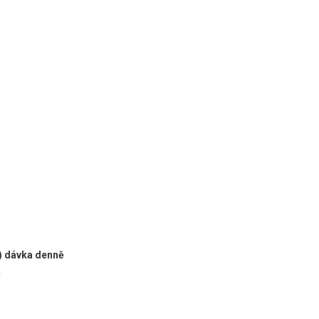
) dávka denně
y