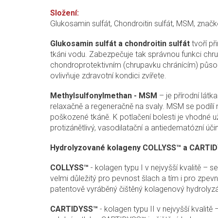
Složení:
Glukosamin sulfát, Chondroitin sulfát, MSM, z
Glukosamin sulfát a chondroitin sulfát
tvoří př
tkáni vodu. Zabezpečuje tak správnou funkci chru
chondroprotektivním (chrupavku chránícím) působe
ovlivňuje zdravotní kondici zvířete.
Methylsulfonylmethan - MSM
– je přírodní lát
relaxačně a regeneračně na svaly. MSM se podílí
poškozené tkáně. K potlačení bolesti je vhodné u
protizánětlivý, vasodilatační a antiedematózní účin
Hydrolyzované kolageny COLLYSS™ a CARTI
COLLYSS™
- kolagen typu I v nejvyšší kvalitě – 
velmi důležitý pro pevnost šlach a tím i pro zpe
patentově vyráběný čištěný kolagenový hydrolyz
CARTIDYSS™
- kolagen typu II v nejvyšší kvalitě