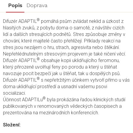
Popis
Doprava
®
Difuzér ADAPTIL
pomáhá psům zvládat neklid a úzkost z
hlasitých zvuků, z pobytu doma o samotě, z návštěv cizích
lidí a dalších stresujících podnětů.
Stres způsobuje změny v
chování, které majitelé často přehlížejí. Příklady reakcí na
stres jsou nezájem o hru, strach, agresivita nebo štěkání.
Nepřehlédnutelným stresovým projevem je také ničení věcí.
®
Difuzér ADAPTIL
obsahuje kopii uklidňujícího feromonu,
který přirozeně uvolňují feny po porodu a který u štěňat
navozuje pocit bezpečí jak u štěňat, tak u dospělých psů.
®
Difuzér ADAPTIL
s nepřetržitým účinkem vytvoří přímo u vás
doma uklidňující prostředí a usnadní vašemu psovi
socializaci.
®
Účinnost ADAPTILu
byla prokázána řadou klinických studií
publikovaných v renomovaných vědeckých časopisech a
prezentována na mezinárodních konferencích.
Složení: