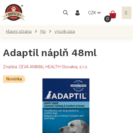
Přejít
na
NÁKUP
CZK
obsah
KOŠÍK
Psi
výcvik psa
Adaptil náplň 48ml
Značka:
CEVA ANIMAL HEALTH Slovakia, s.r.o.
Novinka