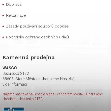
Doprava
Reklamace
Zásady používání souborů cookies
Podmínky ochrany osobních údajů
Kamenná prodejna
WASCO
Jezuitská 2172
68603, Staré Město u Uherského Hradiště
více informací
Najdete nás také na Google Maps - ve Starém Městě u Uherského
Hradiště – Jezuitská 2172.