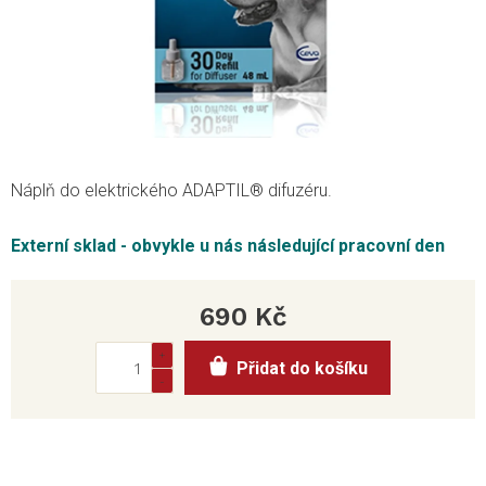
Náplň do elektrického ADAPTIL® difuzéru.
Externí sklad - obvykle u nás následující pracovní den
690 Kč
Měrná
Přidat do košíku
cena: