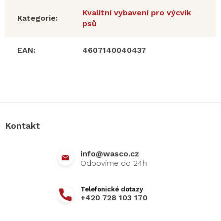
Kvalitní vybavení pro výcvik
Kategorie
:
psů
EAN
:
4607140040437
Z
á
p
a
Kontakt
t
í
info
@
wasco.cz
+420 728 103 170