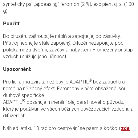
syntetický psí „appeasing“ feromon (2 %), excipient q. s. (100
g).
Použití:
Do difuzéru zašroubujte náplň a zapojte jej do zásuvky.
Přístroj nechejte stále zapojený. Difuzér nezapojujte pod
poličkami, za dveřmi, závěsy a nábytkem – omezený přístup
vzduchu snižuje jeho účinnost.
Upozornění:
®
Pro lidi a jiná zvířata než psy je
ADAPTIL
bez zápachu a
nemá na ně žádný efekt. Feromony v něm obsažené jsou
druhově specifické.
®
ADAPTIL
obsahuje minerální olej parafinového původu,
který je používán ve všech běžných osvěžovačích vzduchu a
difuzérech.
Náhled letáku 10 rad pro cestování se psem a kočkou
zde